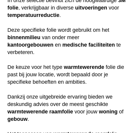
In onze selectie bevindt zich de hoogwaardige
3M
folie
, verkrijgbaar in diverse
uitvoeringen
voor
temperatuurreductie
.
Deze specifieke folie wordt gebruikt om het
binnenmilieu
van onder meer
kantoorgebouwen
en
medische
faciliteiten
te
verbeteren.
De keuze voor het type
warmtewerende
folie die
past bij jouw locatie, wordt bepaald door je
specifieke behoeften en ambities.
Dankzij onze uitgebreide ervaring bieden we
deskundig advies over de meest geschikte
warmtewerende
raamfolie
voor jouw
woning
of
gebouw
.