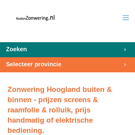
Zoeken
Selecteer provincie
Zonwering Hoogland buiten &
binnen - prijzen screens &
raamfolie & rolluik, prijs
handmatig of elektrische
bediening.