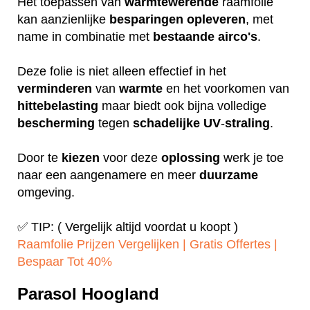
Het toepassen van
warmtewerende
raamfolie
kan aanzienlijke
besparingen
opleveren
, met
name in combinatie met
bestaande
airco's
.
Deze folie is niet alleen effectief in het
verminderen
van
warmte
en het voorkomen van
hittebelasting
maar biedt ook bijna volledige
bescherming
tegen
schadelijke
UV
-
straling
.
Door te
kiezen
voor deze
oplossing
werk je toe
naar een aangenamere en meer
duurzame
omgeving.
✅ TIP: ( Vergelijk altijd voordat u koopt )
Raamfolie Prijzen Vergelijken | Gratis Offertes |
Bespaar Tot 40%‎
Parasol Hoogland