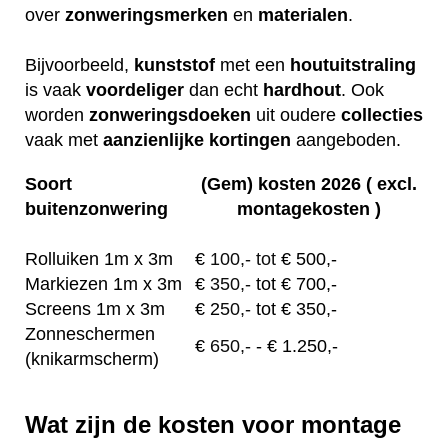
over
zonweringsmerken
en
materialen
.
Bijvoorbeeld,
kunststof
met een
houtuitstraling
is vaak
voordeliger
dan echt
hardhout
. Ook
worden
zonweringsdoeken
uit oudere
collecties
vaak met
aanzienlijke
kortingen
aangeboden.
Soort
(Gem) kosten 2026 ( excl.
buitenzonwering
montagekosten )
Rolluiken 1m x 3m
€
100,- tot
€ 500,-
Markiezen 1m x 3m
€
350,-
tot € 700,-
Screens 1m x 3m
€ 2
50,-
tot € 350,-
Zonneschermen
€
650,-
- € 1.250,-
(knikarmscherm)
Wat zijn de kosten voor montage