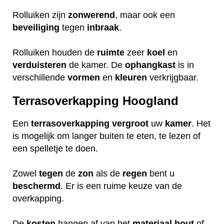
Rolluiken zijn
zonwerend
, maar ook een
beveiliging
tegen
inbraak
.
Rolluiken houden de
ruimte
zeer
koel
en
verduisteren
de kamer. De
ophangkast
is in
verschillende
vormen
en
kleuren
verkrijgbaar.
Terrasoverkapping Hoogland
Een
terrasoverkapping
vergroot
uw
kamer
. Het
is mogelijk om langer buiten te eten, te lezen of
een spelletje te doen.
Zowel
tegen
de
zon
als de
regen
bent u
beschermd
. Er is een ruime keuze van de
overkapping.
De
kosten
hangen af van het
materiaal
hout
of