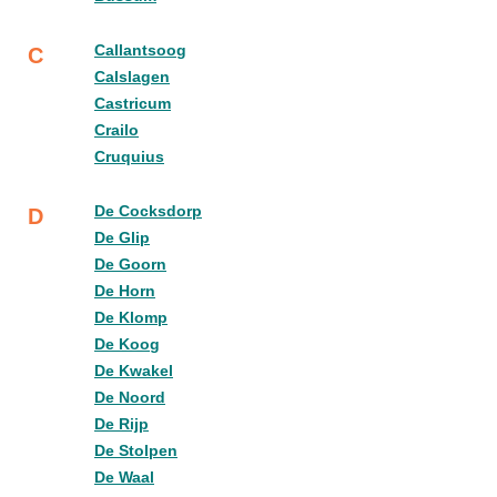
Callantsoog
C
Calslagen
Castricum
Crailo
Cruquius
De Cocksdorp
D
De Glip
De Goorn
De Horn
De Klomp
De Koog
De Kwakel
De Noord
De Rijp
De Stolpen
De Waal