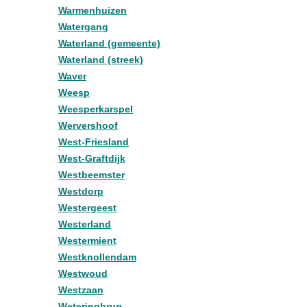
Warmenhuizen
Watergang
Waterland (gemeente)
Waterland (streek)
Waver
Weesp
Weesperkarspel
Wervershoof
West-Friesland
West-Graftdijk
Westbeemster
Westdorp
Westergeest
Westerland
Westermient
Westknollendam
Westwoud
Westzaan
Weteringbrug