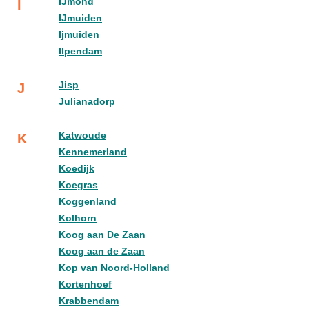
IJmond
I
IJmuiden
Ijmuiden
Ilpendam
Jisp
J
Julianadorp
Katwoude
K
Kennemerland
Koedijk
Koegras
Koggenland
Kolhorn
Koog aan De Zaan
Koog aan de Zaan
Kop van Noord-Holland
Kortenhoef
Krabbendam