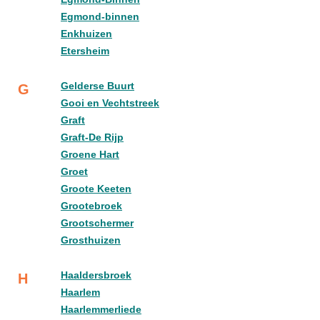
Egmond-binnen
Enkhuizen
Etersheim
Gelderse Buurt
G
Gooi en Vechtstreek
Graft
Graft-De Rijp
Groene Hart
Groet
Groote Keeten
Grootebroek
Grootschermer
Grosthuizen
Haaldersbroek
H
Haarlem
Haarlemmerliede