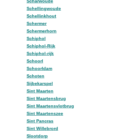
Scharwoude
Schellingwoude
Schellinkhout
Schermer
Schermerhorn
Schiphol
Schiphol-Rijk
Schiphol-rijk
Schoorl
Schoorldam
Schoten
Sijbekarspel
Sint Maarten
Sint Maartensbrug
Sint Maartensvlotbrug
Sint Maartenszee
Sint Pancras
Sint Willebrord
Slootdorp