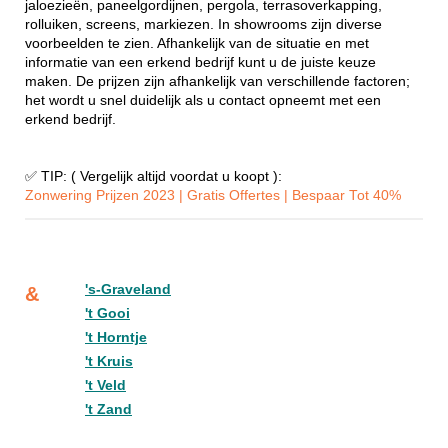
jaloezieën, paneelgordijnen, pergola, terrasoverkapping,
rolluiken, screens, markiezen. In showrooms zijn diverse
voorbeelden te zien. Afhankelijk van de situatie en met
informatie van een erkend bedrijf kunt u de juiste keuze
maken. De prijzen zijn afhankelijk van verschillende factoren;
het wordt u snel duidelijk als u contact opneemt met een
erkend bedrijf.
✅ TIP: ( Vergelijk altijd voordat u koopt ):
Zonwering Prijzen 2023 | Gratis Offertes | Bespaar Tot 40%‎
's-Graveland
&
't Gooi
't Horntje
't Kruis
't Veld
't Zand