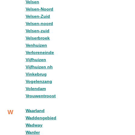
Velsen
Velsen-Noord
Velsen-Zuid
Velsen-noord
Velsen-zuid
Velserbroek
Venhuizen
Verloreneinde
Vijfhuizen
Vijfhuizen nh
Vinkebrug
Vogelenzang
Volendam
Vrouwentroost
Waarland
W
Waddengebied
Wadway
Warder