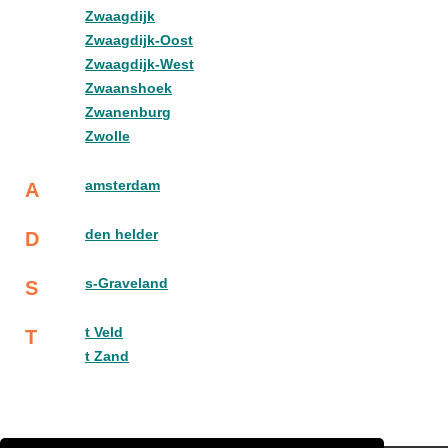
Zwaagdijk
Zwaagdijk-Oost
Zwaagdijk-West
Zwaanshoek
Zwanenburg
Zwolle
amsterdam
A
den helder
D
s-Graveland
S
t Veld
T
t Zand