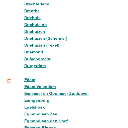
Drechterland
Drenthe
Driehuis
Driehuis nh
Driehuizen
Driehuizen (Schermer)
Driehuizen (Texel)
Driemond
Duivendrecht
Durgerdam
Edam
E
Edam-Volendam
Eemmeer en Gooimeer Zuidoever
Eenigenburg
Egelshoek
Egmond aan Zee
Egmond aan den Hoef
Egmond-Binnen