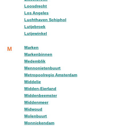
Loosdrecht
Los Angeles
Luchthaven Schiphol
Lutjebroek
Lutjewinkel
Marken
M
Markenbinnen
Medemblik
Mennonietenbuurt
Metropoolregio Amsterdam
Middelie
Midden-Eierland
Middenbeemster
Middenmeer
Midwoud
Molenbuurt
Monnickendam