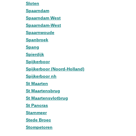
Sloten
Spaarndam
Spaarndam West
Spaarndam-West
Spaarnwoude
Spanbroek
Spang
Spierdijk
Spijkerboor
Spijkerboor (Noord-Holland)
Spijkerboor nh
St Maarten
St Maartensbrug
St Maartensvlotbrug
St Pancras
Starnmeer
Stede Broec
Stompetoren