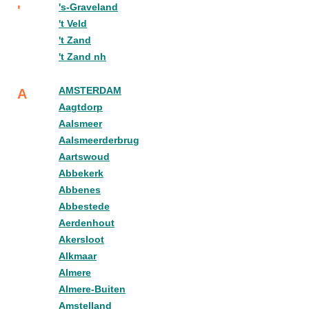
's-Graveland
'
't Veld
't Zand
't Zand nh
AMSTERDAM
A
Aagtdorp
Aalsmeer
Aalsmeerderbrug
Aartswoud
Abbekerk
Abbenes
Abbestede
Aerdenhout
Akersloot
Alkmaar
Almere
Almere-Buiten
Amstelland