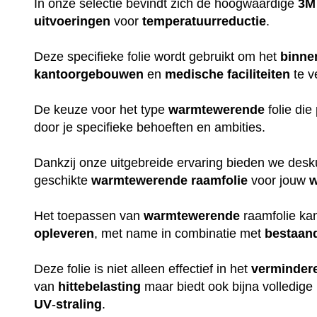
In onze selectie bevindt zich de hoogwaardige
3M 
uitvoeringen
voor
temperatuurreductie
.
Deze specifieke folie wordt gebruikt om het
binne
kantoorgebouwen
en
medische
faciliteiten
te v
De keuze voor het type
warmtewerende
folie die
door je specifieke behoeften en ambities.
Dankzij onze uitgebreide ervaring bieden we des
geschikte
warmtewerende
raamfolie
voor jouw
w
Het toepassen van
warmtewerende
raamfolie kan
opleveren
, met name in combinatie met
bestaan
Deze folie is niet alleen effectief in het
verminder
van
hittebelasting
maar biedt ook bijna volledige
UV
-
straling
.