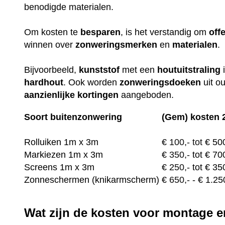
benodigde materialen.
Om kosten te
besparen
, is het verstandig om
off
winnen over
zonweringsmerken
en
materialen
.
Bijvoorbeeld,
kunststof
met een
houtuitstraling
hardhout
. Ook worden
zonweringsdoeken
uit o
aanzienlijke
kortingen
aangeboden.
Soort buitenzonwering
(Gem) kosten 2
Rolluiken 1m x 3m
€
100,- tot
€ 50
Markiezen 1m x 3m
€
350,-
tot € 70
Screens 1m x 3m
€ 2
50,-
tot € 35
Zonneschermen (knikarmscherm)
€
650,-
- € 1.25
Wat zijn de kosten voor montage 