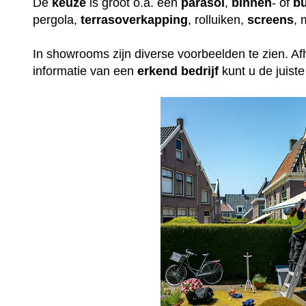
De
keuze
is groot o.a. een
parasol
,
binnen
- of
bu
pergola,
terrasoverkapping
, rolluiken,
screens
, 
In showrooms zijn diverse voorbeelden te zien. Afh
informatie van een
erkend
bedrijf
kunt u de juis