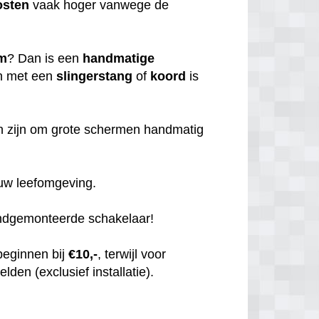
osten
vaak hoger vanwege de
em
? Dan is een
handmatige
n met een
slingerstang
of
koord
is
n zijn om grote schermen handmatig
uw leefomgeving.
andgemonteerde schakelaar!
beginnen bij
€10,-
, terwijl voor
elden (exclusief installatie).