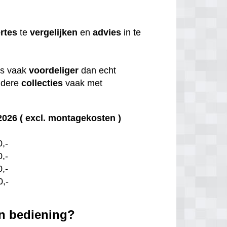
ertes
te
vergelijken
en
advies
in te
is vaak
voordeliger
dan echt
udere
collecties
vaak met
026 ( excl. montagekosten )
0,-
0,-
0,-
0,-
en bediening?