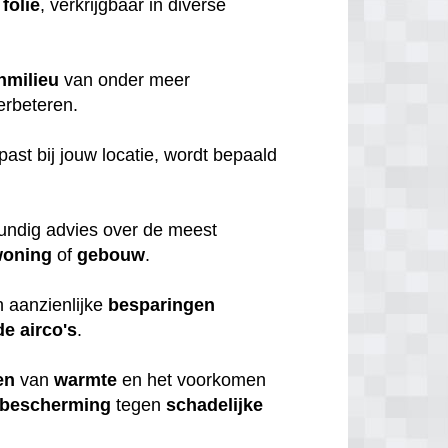
folie
, verkrijgbaar in diverse
nmilieu
van onder meer
erbeteren.
 past bij jouw locatie, wordt bepaald
kundig advies over de meest
oning
of
gebouw
.
 aanzienlijke
besparingen
de
airco's
.
en
van
warmte
en het voorkomen
bescherming
tegen
schadelijke