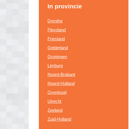
In provincie
Drenthe
Flevoland
Friesland
Gelderland
Groningen
Limburg
Noord-Brabant
Noord-Holland
Overijssel
Utrecht
Zeeland
Zuid-Holland