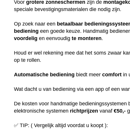
Voor
grotere
zonneschermen
zijn de
montagek
speciale bevestigingsmaterialen die nodig zijn.
Op zoek naar een
betaalbaar
bedieningssyste
bediening
een goede keuze. Handmatig bediene
voordelig
en eenvoudig
te
monteren
.
Houd er wel rekening mee dat het soms zwaar ka
op te rollen.
Automatische
bediening
biedt meer
comfort
in 
Wat dacht u van bediening via een app of een w
De kosten voor handmatige bedieningssystemen 
elektronische systemen
richtprijzen
vanaf
€50,-
g
✅ TIP: ( Vergelijk altijd voordat u koopt ):