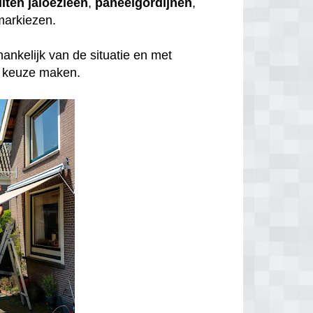
iten
jaloezieën
,
paneelgordijnen
,
markiezen.
ankelijk van de situatie en met
te keuze maken.