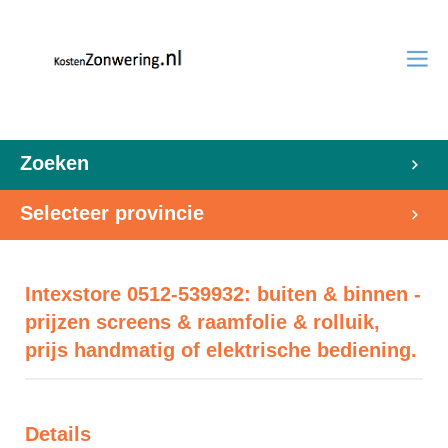
Zoeken
Selecteer provincie
Intexstore 0512-539932: buiten & binnen -
prijzen screens & raamfolie & rolluik,
prijs handmatig of elektrische bediening.
Details