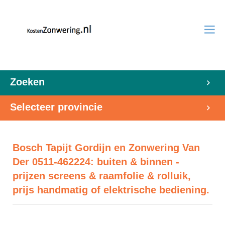
Zoeken
Selecteer provincie
Bosch Tapijt Gordijn en Zonwering Van
Der 0511-462224: buiten & binnen -
prijzen screens & raamfolie & rolluik,
prijs handmatig of elektrische bediening.