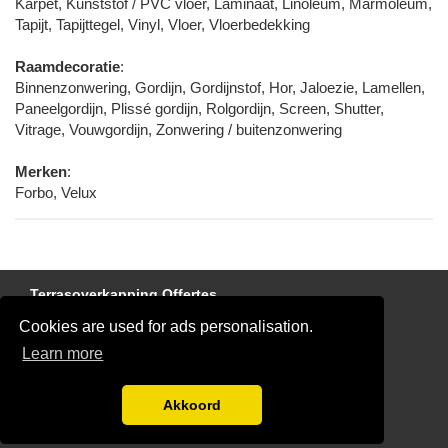
Karpet, Kunststof / PVC vloer, Laminaat, Linoleum, Marmoleum,
Tapijt, Tapijttegel, Vinyl, Vloer, Vloerbedekking
Raamdecoratie
:
Binnenzonwering, Gordijn, Gordijnstof, Hor, Jaloezie, Lamellen,
Paneelgordijn, Plissé gordijn, Rolgordijn, Screen, Shutter,
Vitrage, Vouwgordijn, Zonwering / buitenzonwering
Merken
:
Forbo, Velux
Terrasoverkapping Offertes
Cookies are used for ads personalisation.
Disclaimer
Learn more
Buitenzonwering plaatsen of vervangen
Blog
Akkoord
Aanmelden bedrijven