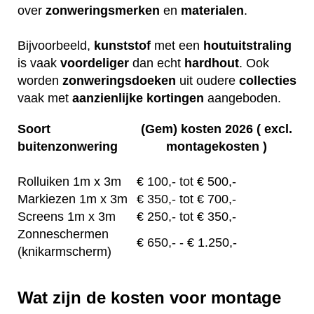
over
zonweringsmerken
en
materialen
.
Bijvoorbeeld,
kunststof
met een
houtuitstraling
is vaak
voordeliger
dan echt
hardhout
. Ook
worden
zonweringsdoeken
uit oudere
collecties
vaak met
aanzienlijke
kortingen
aangeboden.
Soort
(Gem) kosten 2026 ( excl.
buitenzonwering
montagekosten )
Rolluiken 1m x 3m
€
100,- tot
€ 500,-
Markiezen 1m x 3m
€
350,-
tot € 700,-
Screens 1m x 3m
€ 2
50,-
tot € 350,-
Zonneschermen
€
650,-
- € 1.250,-
(knikarmscherm)
Wat zijn de kosten voor montage