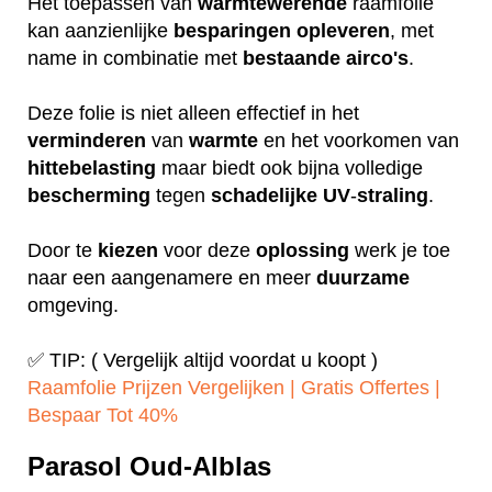
Het toepassen van
warmtewerende
raamfolie
kan aanzienlijke
besparingen
opleveren
, met
name in combinatie met
bestaande
airco's
.
Deze folie is niet alleen effectief in het
verminderen
van
warmte
en het voorkomen van
hittebelasting
maar biedt ook bijna volledige
bescherming
tegen
schadelijke
UV
-
straling
.
Door te
kiezen
voor deze
oplossing
werk je toe
naar een aangenamere en meer
duurzame
omgeving.
✅ TIP: ( Vergelijk altijd voordat u koopt )
Raamfolie Prijzen Vergelijken | Gratis Offertes |
Bespaar Tot 40%‎
Parasol Oud-Alblas