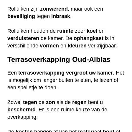
Rolluiken zijn
zonwerend
, maar ook een
beveiliging
tegen
inbraak
.
Rolluiken houden de
ruimte
zeer
koel
en
verduisteren
de kamer. De
ophangkast
is in
verschillende
vormen
en
kleuren
verkrijgbaar.
Terrasoverkapping Oud-Alblas
Een
terrasoverkapping
vergroot
uw
kamer
. Het
is mogelijk om langer buiten te eten, te lezen of
een spelletje te doen.
Zowel
tegen
de
zon
als de
regen
bent u
beschermd
. Er is een ruime keuze van de
overkapping.
De
kosten
hangen af van het
materiaal
hout
of