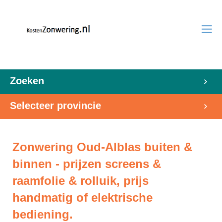
Zoeken
Selecteer provincie
Zonwering Oud-Alblas buiten &
binnen - prijzen screens &
raamfolie & rolluik, prijs
handmatig of elektrische
bediening.