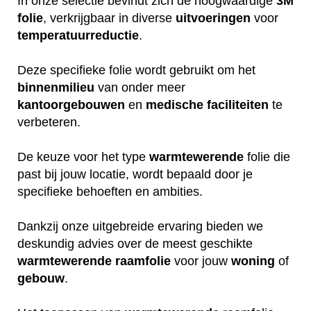
In onze selectie bevindt zich de hoogwaardige
3M
folie
, verkrijgbaar in diverse
uitvoeringen
voor
temperatuurreductie
.
Deze specifieke folie wordt gebruikt om het
binnenmilieu
van onder meer
kantoorgebouwen
en
medische
faciliteiten
te
verbeteren.
De keuze voor het type
warmtewerende
folie die
past bij jouw locatie, wordt bepaald door je
specifieke behoeften en ambities.
Dankzij onze uitgebreide ervaring bieden we
deskundig advies over de meest geschikte
warmtewerende
raamfolie
voor jouw
woning
of
gebouw
.