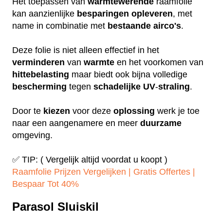
Het toepassen van
warmtewerende
raamfolie
kan aanzienlijke
besparingen
opleveren
, met
name in combinatie met
bestaande
airco's
.
Deze folie is niet alleen effectief in het
verminderen
van
warmte
en het voorkomen van
hittebelasting
maar biedt ook bijna volledige
bescherming
tegen
schadelijke
UV
-
straling
.
Door te
kiezen
voor deze
oplossing
werk je toe
naar een aangenamere en meer
duurzame
omgeving.
✅ TIP: ( Vergelijk altijd voordat u koopt )
Raamfolie Prijzen Vergelijken | Gratis Offertes |
Bespaar Tot 40%‎
Parasol Sluiskil