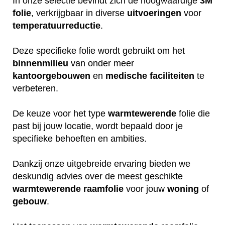
In onze selectie bevindt zich de hoogwaardige
3M
folie
, verkrijgbaar in diverse
uitvoeringen
voor
temperatuurreductie
.
Deze specifieke folie wordt gebruikt om het
binnenmilieu
van onder meer
kantoorgebouwen
en
medische
faciliteiten
te
verbeteren.
De keuze voor het type
warmtewerende
folie die
past bij jouw locatie, wordt bepaald door je
specifieke behoeften en ambities.
Dankzij onze uitgebreide ervaring bieden we
deskundig advies over de meest geschikte
warmtewerende
raamfolie
voor jouw
woning
of
gebouw
.