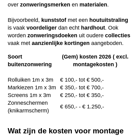
over
zonweringsmerken
en
materialen
.
Bijvoorbeeld,
kunststof
met een
houtuitstraling
is vaak
voordeliger
dan echt
hardhout
. Ook
worden
zonweringsdoeken
uit oudere
collecties
vaak met
aanzienlijke
kortingen
aangeboden.
Soort
(Gem) kosten 2026 ( excl.
buitenzonwering
montagekosten )
Rolluiken 1m x 3m
€
100,- tot
€ 500,-
Markiezen 1m x 3m
€
350,-
tot € 700,-
Screens 1m x 3m
€ 2
50,-
tot € 350,-
Zonneschermen
€
650,-
- € 1.250,-
(knikarmscherm)
Wat zijn de kosten voor montage