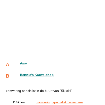
Amy
A
Bennie's Karweishop
B
zonwering specialist in de buurt van "Sluiskil"
2.67 km
zonwering specialist Terneuzen