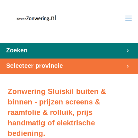
Zoeken
Selecteer provincie
Zonwering Sluiskil buiten &
binnen - prijzen screens &
raamfolie & rolluik, prijs
handmatig of elektrische
bediening.