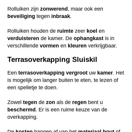
Rolluiken zijn
zonwerend
, maar ook een
beveiliging
tegen
inbraak
.
Rolluiken houden de
ruimte
zeer
koel
en
verduisteren
de kamer. De
ophangkast
is in
verschillende
vormen
en
kleuren
verkrijgbaar.
Terrasoverkapping Sluiskil
Een
terrasoverkapping
vergroot
uw
kamer
. Het
is mogelijk om langer buiten te eten, te lezen of
een spelletje te doen.
Zowel
tegen
de
zon
als de
regen
bent u
beschermd
. Er is een ruime keuze van de
overkapping.
De
kosten
hangen af van het
materiaal
hout
of