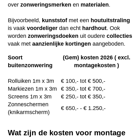
over
zonweringsmerken
en
materialen
.
Bijvoorbeeld,
kunststof
met een
houtuitstraling
is vaak
voordeliger
dan echt
hardhout
. Ook
worden
zonweringsdoeken
uit oudere
collecties
vaak met
aanzienlijke
kortingen
aangeboden.
Soort
(Gem) kosten 2026 ( excl.
buitenzonwering
montagekosten )
Rolluiken 1m x 3m
€
100,- tot
€ 500,-
Markiezen 1m x 3m
€
350,-
tot € 700,-
Screens 1m x 3m
€ 2
50,-
tot € 350,-
Zonneschermen
€
650,-
- € 1.250,-
(knikarmscherm)
Wat zijn de kosten voor montage