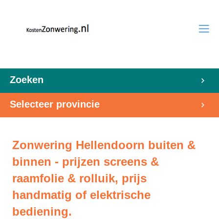
Zoeken
Selecteer provincie
Zonwering Hellendoorn buiten &
binnen - prijzen screens &
raamfolie & rolluik, prijs
handmatig of elektrische
bediening.