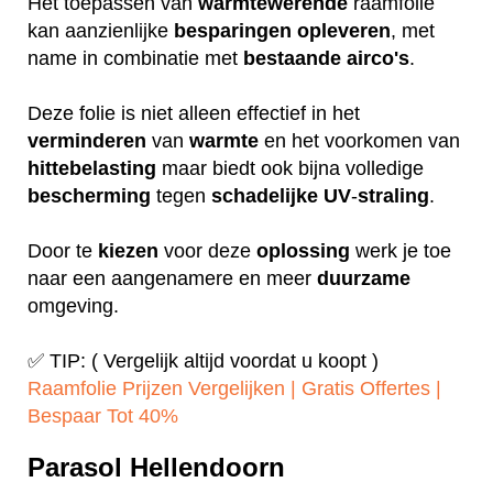
Het toepassen van
warmtewerende
raamfolie
kan aanzienlijke
besparingen
opleveren
, met
name in combinatie met
bestaande
airco's
.
Deze folie is niet alleen effectief in het
verminderen
van
warmte
en het voorkomen van
hittebelasting
maar biedt ook bijna volledige
bescherming
tegen
schadelijke
UV
-
straling
.
Door te
kiezen
voor deze
oplossing
werk je toe
naar een aangenamere en meer
duurzame
omgeving.
✅ TIP: ( Vergelijk altijd voordat u koopt )
Raamfolie Prijzen Vergelijken | Gratis Offertes |
Bespaar Tot 40%‎
Parasol Hellendoorn