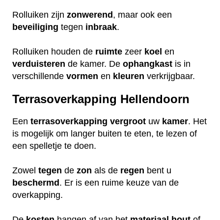
Rolluiken zijn
zonwerend
, maar ook een
beveiliging
tegen
inbraak
.
Rolluiken houden de
ruimte
zeer
koel
en
verduisteren
de kamer. De
ophangkast
is in
verschillende
vormen
en
kleuren
verkrijgbaar.
Terrasoverkapping Hellendoorn
Een
terrasoverkapping
vergroot
uw
kamer
. Het
is mogelijk om langer buiten te eten, te lezen of
een spelletje te doen.
Zowel
tegen
de
zon
als de
regen
bent u
beschermd
. Er is een ruime keuze van de
overkapping.
De
kosten
hangen af van het
materiaal
hout
of