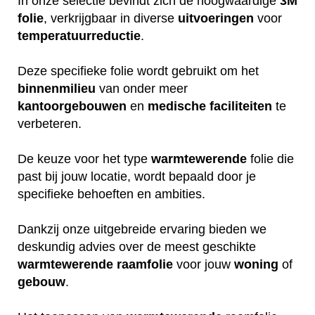
In onze selectie bevindt zich de hoogwaardige
3M
folie
, verkrijgbaar in diverse
uitvoeringen
voor
temperatuurreductie
.
Deze specifieke folie wordt gebruikt om het
binnenmilieu
van onder meer
kantoorgebouwen
en
medische
faciliteiten
te
verbeteren.
De keuze voor het type
warmtewerende
folie die
past bij jouw locatie, wordt bepaald door je
specifieke behoeften en ambities.
Dankzij onze uitgebreide ervaring bieden we
deskundig advies over de meest geschikte
warmtewerende
raamfolie
voor jouw
woning
of
gebouw
.