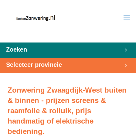
Zoeken
Selecteer provincie
Zonwering Zwaagdijk-West buiten
& binnen - prijzen screens &
raamfolie & rolluik, prijs
handmatig of elektrische
bediening.