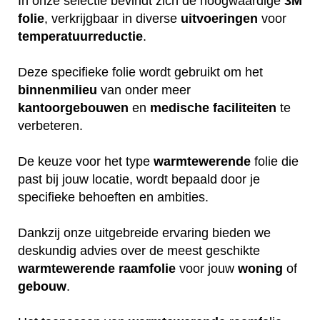
In onze selectie bevindt zich de hoogwaardige
3M
folie
, verkrijgbaar in diverse
uitvoeringen
voor
temperatuurreductie
.
Deze specifieke folie wordt gebruikt om het
binnenmilieu
van onder meer
kantoorgebouwen
en
medische
faciliteiten
te
verbeteren.
De keuze voor het type
warmtewerende
folie die
past bij jouw locatie, wordt bepaald door je
specifieke behoeften en ambities.
Dankzij onze uitgebreide ervaring bieden we
deskundig advies over de meest geschikte
warmtewerende
raamfolie
voor jouw
woning
of
gebouw
.