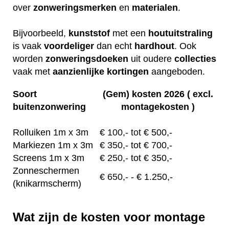
over
zonweringsmerken
en
materialen
.
Bijvoorbeeld,
kunststof
met een
houtuitstraling
is vaak
voordeliger
dan echt
hardhout
. Ook
worden
zonweringsdoeken
uit oudere
collecties
vaak met
aanzienlijke
kortingen
aangeboden.
Soort
(Gem) kosten 2026 ( excl.
buitenzonwering
montagekosten )
Rolluiken 1m x 3m
€
100,- tot
€ 500,-
Markiezen 1m x 3m
€
350,-
tot € 700,-
Screens 1m x 3m
€ 2
50,-
tot € 350,-
Zonneschermen
€
650,-
- € 1.250,-
(knikarmscherm)
Wat zijn de kosten voor montage