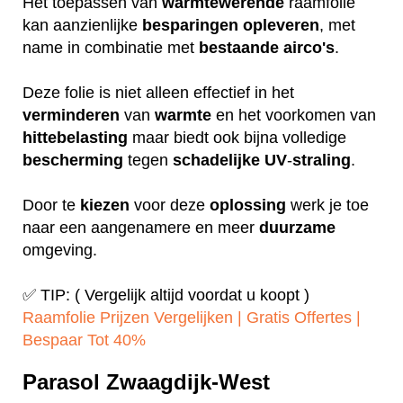
Het toepassen van
warmtewerende
raamfolie
kan aanzienlijke
besparingen
opleveren
, met
name in combinatie met
bestaande
airco's
.
Deze folie is niet alleen effectief in het
verminderen
van
warmte
en het voorkomen van
hittebelasting
maar biedt ook bijna volledige
bescherming
tegen
schadelijke
UV
-
straling
.
Door te
kiezen
voor deze
oplossing
werk je toe
naar een aangenamere en meer
duurzame
omgeving.
✅ TIP: ( Vergelijk altijd voordat u koopt )
Raamfolie Prijzen Vergelijken | Gratis Offertes |
Bespaar Tot 40%‎
Parasol Zwaagdijk-West