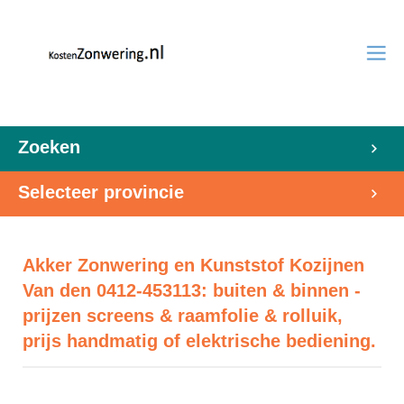
Zoeken
Selecteer provincie
Akker Zonwering en Kunststof Kozijnen
Van den 0412-453113: buiten & binnen -
prijzen screens & raamfolie & rolluik,
prijs handmatig of elektrische bediening.