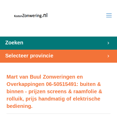
Zoeken
Selecteer provincie
Mart van Buul Zonweringen en
Overkappingen 06-50515491: buiten &
binnen - prijzen screens & raamfolie &
rolluik, prijs handmatig of elektrische
bediening.