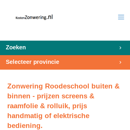
Zoeken
Selecteer provincie
Zonwering Roodeschool buiten &
binnen - prijzen screens &
raamfolie & rolluik, prijs
handmatig of elektrische
bediening.