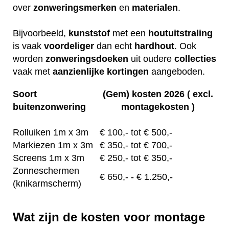
over
zonweringsmerken
en
materialen
.
Bijvoorbeeld,
kunststof
met een
houtuitstraling
is vaak
voordeliger
dan echt
hardhout
. Ook
worden
zonweringsdoeken
uit oudere
collecties
vaak met
aanzienlijke
kortingen
aangeboden.
Soort
(Gem) kosten 2026 ( excl.
buitenzonwering
montagekosten )
Rolluiken 1m x 3m
€
100,- tot
€ 500,-
Markiezen 1m x 3m
€
350,-
tot € 700,-
Screens 1m x 3m
€ 2
50,-
tot € 350,-
Zonneschermen
€
650,-
- € 1.250,-
(knikarmscherm)
Wat zijn de kosten voor montage