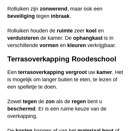
Rolluiken zijn
zonwerend
, maar ook een
beveiliging
tegen
inbraak
.
Rolluiken houden de
ruimte
zeer
koel
en
verduisteren
de kamer. De
ophangkast
is in
verschillende
vormen
en
kleuren
verkrijgbaar.
Terrasoverkapping Roodeschool
Een
terrasoverkapping
vergroot
uw
kamer
. Het
is mogelijk om langer buiten te eten, te lezen of
een spelletje te doen.
Zowel
tegen
de
zon
als de
regen
bent u
beschermd
. Er is een ruime keuze van de
overkapping.
De
kosten
hangen af van het
materiaal
hout
of