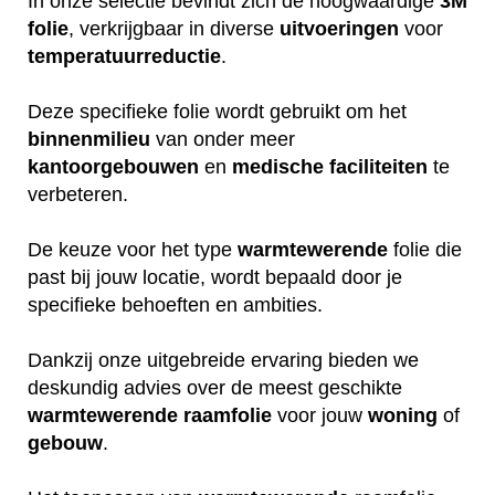
In onze selectie bevindt zich de hoogwaardige
3M
folie
, verkrijgbaar in diverse
uitvoeringen
voor
temperatuurreductie
.
Deze specifieke folie wordt gebruikt om het
binnenmilieu
van onder meer
kantoorgebouwen
en
medische
faciliteiten
te
verbeteren.
De keuze voor het type
warmtewerende
folie die
past bij jouw locatie, wordt bepaald door je
specifieke behoeften en ambities.
Dankzij onze uitgebreide ervaring bieden we
deskundig advies over de meest geschikte
warmtewerende
raamfolie
voor jouw
woning
of
gebouw
.