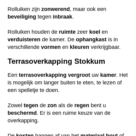
Rolluiken zijn
zonwerend
, maar ook een
beveiliging
tegen
inbraak
.
Rolluiken houden de
ruimte
zeer
koel
en
verduisteren
de kamer. De
ophangkast
is in
verschillende
vormen
en
kleuren
verkrijgbaar.
Terrasoverkapping Stokkum
Een
terrasoverkapping
vergroot
uw
kamer
. Het
is mogelijk om langer buiten te eten, te lezen of
een spelletje te doen.
Zowel
tegen
de
zon
als de
regen
bent u
beschermd
. Er is een ruime keuze van de
overkapping.
De
kosten
hangen af van het
materiaal
hout
of