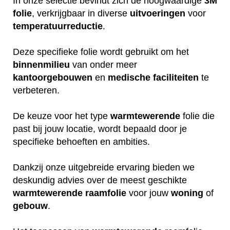
In onze selectie bevindt zich de hoogwaardige
3M
folie
, verkrijgbaar in diverse
uitvoeringen
voor
temperatuurreductie
.
Deze specifieke folie wordt gebruikt om het
binnenmilieu
van onder meer
kantoorgebouwen
en
medische
faciliteiten
te
verbeteren.
De keuze voor het type
warmtewerende
folie die
past bij jouw locatie, wordt bepaald door je
specifieke behoeften en ambities.
Dankzij onze uitgebreide ervaring bieden we
deskundig advies over de meest geschikte
warmtewerende
raamfolie
voor jouw
woning
of
gebouw
.