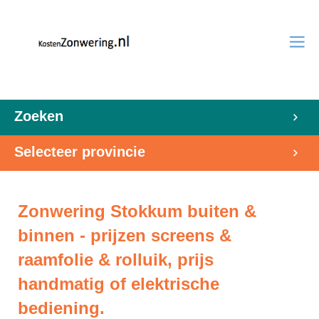
Zoeken
Selecteer provincie
Zonwering Stokkum buiten &
binnen - prijzen screens &
raamfolie & rolluik, prijs
handmatig of elektrische
bediening.