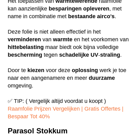
Het toepassen van
warmtewerende
raamfolie
kan aanzienlijke
besparingen
opleveren
, met
name in combinatie met
bestaande
airco's
.
Deze folie is niet alleen effectief in het
verminderen
van
warmte
en het voorkomen van
hittebelasting
maar biedt ook bijna volledige
bescherming
tegen
schadelijke
UV
-
straling
.
Door te
kiezen
voor deze
oplossing
werk je toe
naar een aangenamere en meer
duurzame
omgeving.
✅ TIP: ( Vergelijk altijd voordat u koopt )
Raamfolie Prijzen Vergelijken | Gratis Offertes |
Bespaar Tot 40%‎
Parasol Stokkum