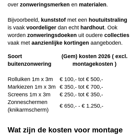
over
zonweringsmerken
en
materialen
.
Bijvoorbeeld,
kunststof
met een
houtuitstraling
is vaak
voordeliger
dan echt
hardhout
. Ook
worden
zonweringsdoeken
uit oudere
collecties
vaak met
aanzienlijke
kortingen
aangeboden.
Soort
(Gem) kosten 2026 ( excl.
buitenzonwering
montagekosten )
Rolluiken 1m x 3m
€
100,- tot
€ 500,-
Markiezen 1m x 3m
€
350,-
tot € 700,-
Screens 1m x 3m
€ 2
50,-
tot € 350,-
Zonneschermen
€
650,-
- € 1.250,-
(knikarmscherm)
Wat zijn de kosten voor montage