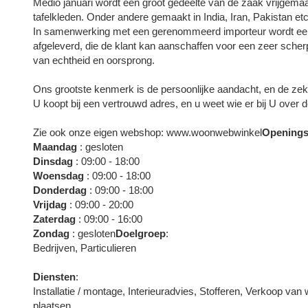
Medio januari wordt een groot gedeelte van de zaak vrijgema
tafelkleden. Onder andere gemaakt in India, Iran, Pakistan etc
In samenwerking met een gerenommeerd importeur wordt een
afgeleverd, die de klant kan aanschaffen voor een zeer scherpe 
van echtheid en oorsprong.
Ons grootste kenmerk is de persoonlijke aandacht, en de zeke
U koopt bij een vertrouwd adres, en u weet wie er bij U over 
Zie ook onze eigen webshop: www.woonwebwinkel
Openings
Maandag
: gesloten
Dinsdag
: 09:00 - 18:00
Woensdag
: 09:00 - 18:00
Donderdag
: 09:00 - 18:00
Vrijdag
: 09:00 - 20:00
Zaterdag
: 09:00 - 16:00
Zondag
: gesloten
Doelgroep
:
Bedrijven, Particulieren
Diensten
:
Installatie / montage, Interieuradvies, Stofferen, Verkoop v
plaatsen