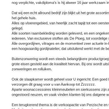
nog verplichte, vakdiploma’s is hij alweer 16 jaar werkzaam i
Dat wij een echt allround bedrijf zijn blijkt uit het grote assor
het gehele huis.
Alles op vloerengebied, van heerlijk zacht tapijt tot een oerst
gelegd.
Alle soorten raambekleding worden geleverd, en een ongekend 
iedereen. Van exclusieve stoffen als De Ploeg, tot voordelige s
Alle overgordijnen, vitrages en de momenteel zeer actuele i
een hoogwaardig gordijnatelier, dat uitsluitend werkt met de be
Buitenzonwering wordt een steeds belangrijkere productgroep.
grote eisen gesteld aan de kwaliteit hiervan. Bij ons wordt 
zonweringen en rolluiken.
Ook de slaapkamer wordt geheel voor U ingericht: Een goed b
verzorgen dit graag voor u van Aankoop tot Zzzzzzz.
Aparte woonaccessoires kleinmeubelen en sierkussens zijn altij
ongestoord neuzen, en vaak vinden klanten bij ons datgene wat
Een terugkerend thema is de verkoopactie van Perzische en O