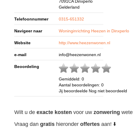
7091CA
Dinxperlo
Gelderland
Telefoonnummer
0315-651332
Navigeer naar
Woninginrichting Heezen in Dinxperlo
Website
http://www.heezenwonen.nl
e-mail
info@heezenwonen.nl
Beoordeling
Gemiddeld:
0
Aantal beoordelingen:
0
Jij beoordeelde
Nog niet beoordeeld
Wilt u de
exacte
kosten
voor uw
zonwering
wete
Vraag dan
gratis
hieronder
offertes
aan! ⬇️