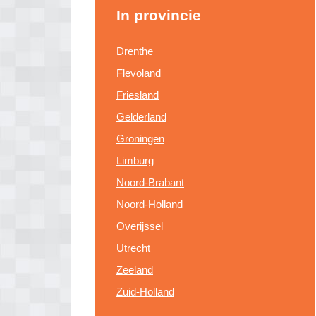
In provincie
Drenthe
Flevoland
Friesland
Gelderland
Groningen
Limburg
Noord-Brabant
Noord-Holland
Overijssel
Utrecht
Zeeland
Zuid-Holland