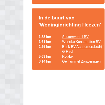
In de buurt van
'Woninginrichting Heezen'
1.33 km
Shutterweb.nl BV
1.61 km
Weneko Kunststoffen BV
2.25 km
Brink BV Aannemersbedrijf
G F vd
5.69 km
Rolalux
8.14 km
Gé Tammel Zonweringen