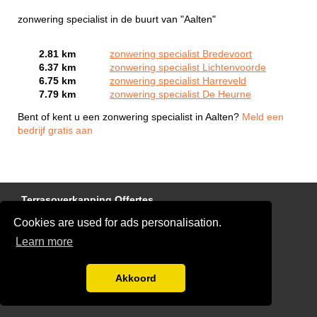
zonwering specialist in de buurt van "Aalten"
2.81 km
zonwering specialist Bredevoort
6.37 km
zonwering specialist Lichtenvoorde
6.75 km
zonwering specialist Harreveld
7.79 km
zonwering specialist De Heurne
Bent of kent u een zonwering specialist in Aalten?
Meld een
bedrijf gratis aan
Terrasoverkapping Offertes
Cookies are used for ads personalisation.
Disclaimer
Learn more
Buitenzonwering plaatsen of vervangen
Blog
Akkoord
Aanmelden bedrijven