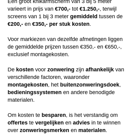
Een groot knikarmscherm van 3 bij 5 meter
varieert in prijs van
€700,-
tot
€1.250,-
, terwijl
screens van 1 bij 3 meter
gemiddeld
tussen de
€200,-
en
€350,-
per stuk
kosten
.
Voor markiezen van dezelfde afmetingen liggen
de gemiddelde prijzen tussen €350,- en €650,-,
exclusief montagekosten.
De
kosten
voor
zonwering
zijn
afhankelijk
van
verschillende factoren, waaronder
montagekosten
, het
buitenzonweringsdoek
,
bedieningssystemen
en andere benodigde
materialen.
Om kosten te
besparen
, is het verstandig om
offertes
te
vergelijken
en
advies
in te winnen
over
zonweringsmerken
en
materialen
.