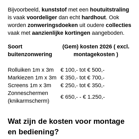
Bijvoorbeeld,
kunststof
met een
houtuitstraling
is vaak
voordeliger
dan echt
hardhout
. Ook
worden
zonweringsdoeken
uit oudere
collecties
vaak met
aanzienlijke
kortingen
aangeboden.
Soort
(Gem) kosten 2026 ( excl.
buitenzonwering
montagekosten )
Rolluiken 1m x 3m
€
100,- tot
€ 500,-
Markiezen 1m x 3m
€
350,-
tot € 700,-
Screens 1m x 3m
€ 2
50,-
tot € 350,-
Zonneschermen
€
650,-
- € 1.250,-
(knikarmscherm)
Wat zijn de kosten voor montage
en bediening?