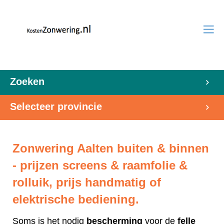
Zoeken
Selecteer provincie
Zonwering Aalten buiten & binnen
- prijzen screens & raamfolie &
rolluik, prijs handmatig of
elektrische bediening.
Soms is het nodig
bescherming
voor de
felle