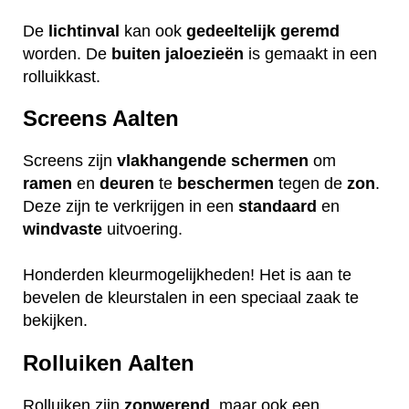
De
lichtinval
kan ook
gedeeltelijk
geremd
worden. De
buiten
jaloezieën
is gemaakt in een
rolluikkast.
Screens Aalten
Screens zijn
vlakhangende
schermen
om
ramen
en
deuren
te
beschermen
tegen de
zon
.
Deze zijn te verkrijgen in een
standaard
en
windvaste
uitvoering.
Honderden kleurmogelijkheden! Het is aan te
bevelen de kleurstalen in een speciaal zaak te
bekijken.
Rolluiken Aalten
Rolluiken zijn
zonwerend
, maar ook een